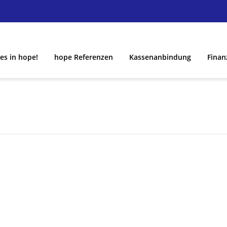
es in hope!
hope Referenzen
Kassenanbindung
Finan