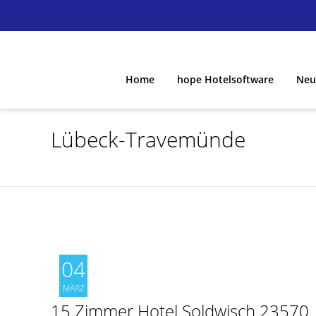
Home
hope Hotelsoftware
Neu
hope Hotelsoftware
Lübeck-Travemünde
hope in der Cloud
hopeWeb
Schnittstellen
04
Versionen hope Hotelsoftware
MÄRZ
Cloud Backup
15 Zimmer Hotel Soldwisch 23570