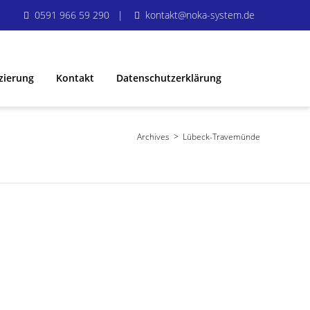
0591 966 59 290 |
kontakt@noka-system.de
zierung
Kontakt
Datenschutzerklärung
Impressum
Archives
>
Lübeck-Travemünde