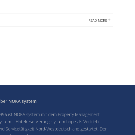
+
READ MORE
ber NOKA system
996 ist NOKA system mit dem Property Management
ystem – Hotelreservierungssystem hope als Vertriebs-
nd Servicetätigkeit Nord-Westdeutschland gestartet. Der