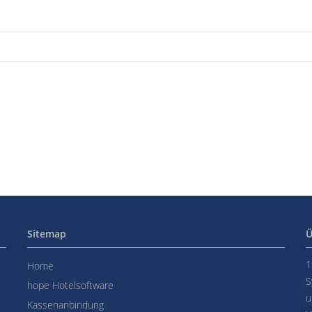
Sitemap
Ü
1
Home
S
hope Hotelsoftware
u
Kassenanbindung