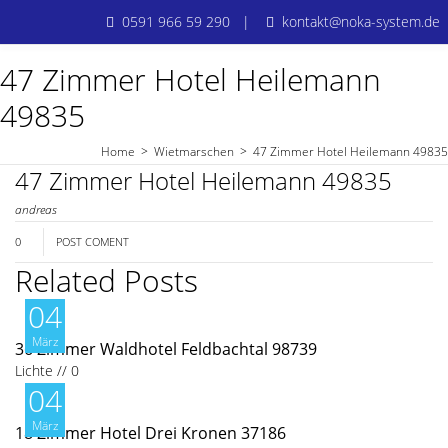
0591 966 59 290 |
kontakt@noka-system.de
47 Zimmer Hotel Heilemann
49835
Wietmarschen
Home
>
Wietmarschen
>
47 Zimmer Hotel Heilemann 49835
47 Zimmer Hotel Heilemann 49835
4
andreas
Z
0
POST COMENT
Related Posts
04
März
36 Zimmer Waldhotel Feldbachtal 98739
Lichte
//
0
04
März
18 Zimmer Hotel Drei Kronen 37186