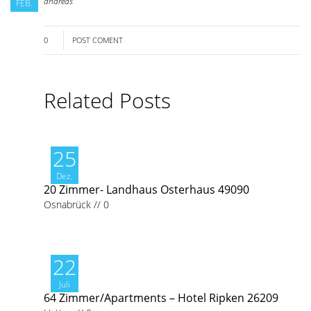
andreas
FEB.
0
POST COMENT
Related Posts
25
Dez.
20 Zimmer- Landhaus Osterhaus 49090
Osnabrück
//
0
22
Juli
64 Zimmer/Apartments – Hotel Ripken 26209