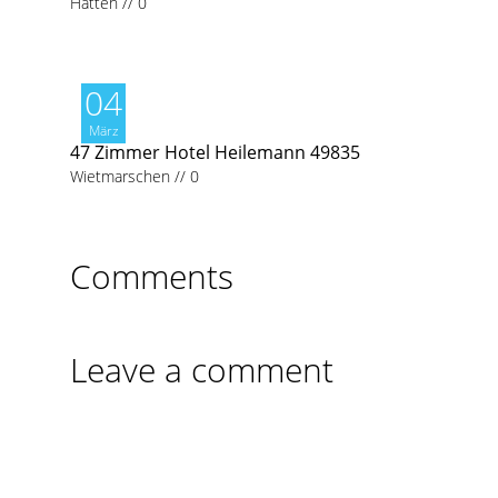
Hatten
//
0
04
März
47 Zimmer Hotel Heilemann 49835
Wietmarschen
//
0
Comments
Leave a comment