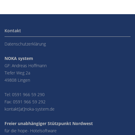
Kontakt
Datenschutzerklärung
NOKA system
GF: Andreas Hoffmann
Tiefer Weg 2a
49808 Lingen
Tel: 0591 966 59 290
Fax: 0591 966 59 292
kontakt[at]noka-system.de
Freier unabhängiger Stützpunkt Nordwest
für die hope- Hotelsoftware