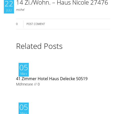
14 Zi./Wohn. – Haus Nicole 27476
22
michel
JULI
0
POST COMENT
Related Posts
05
März
41 Zimmer Hotel Haus Delecke 50519
Möhnesee
//
0
05
März