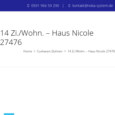
0591 966 59 290 |
kontakt@noka-system.de
14 Zi./Wohn. – Haus Nicole
27476
Home
>
Cuxhaven-Duhnen
>
14 Zi./Wohn. – Haus Nicole 27476
Cuxhaven-Duhnen