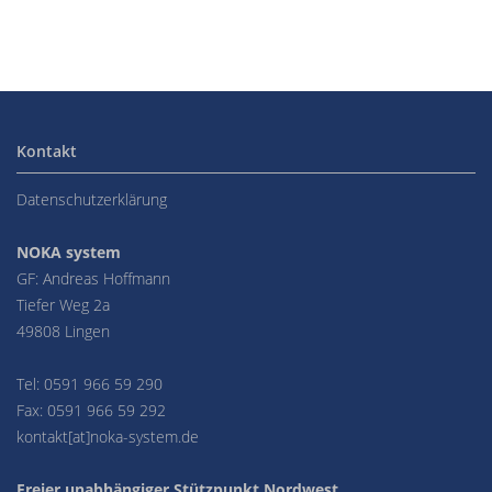
Kontakt
Datenschutzerklärung
NOKA system
GF: Andreas Hoffmann
Tiefer Weg 2a
49808 Lingen
Tel: 0591 966 59 290
Fax: 0591 966 59 292
kontakt[at]noka-system.de
Freier unabhängiger Stützpunkt Nordwest