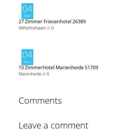
04
März
27 Zimmer Friesenhotel 26389
Wilhelmshaven
//
0
04
März
10 ZimmerHotel Marienheide 51709
Marienheide
//
0
Comments
Leave a comment