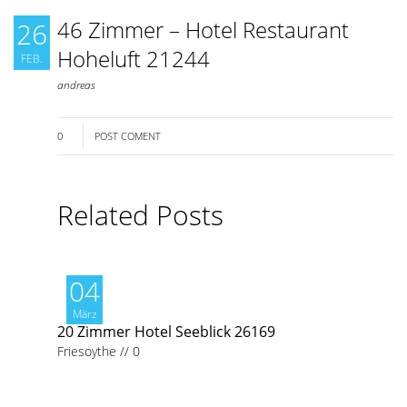
46 Zimmer – Hotel Restaurant
26
Hoheluft 21244
FEB.
andreas
0
POST COMENT
Related Posts
04
März
20 Zimmer Hotel Seeblick 26169
Friesoythe
//
0