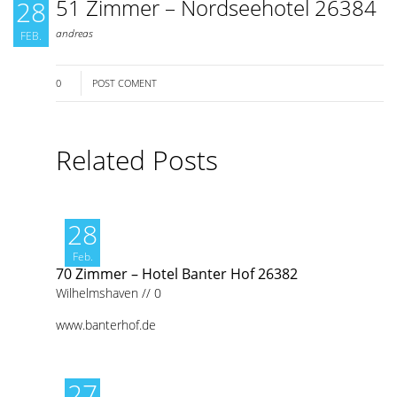
51 Zimmer – Nordseehotel 26384
28
andreas
FEB.
0
POST COMENT
Related Posts
28
Feb.
70 Zimmer – Hotel Banter Hof 26382
Wilhelmshaven
//
0
www.banterhof.de
27