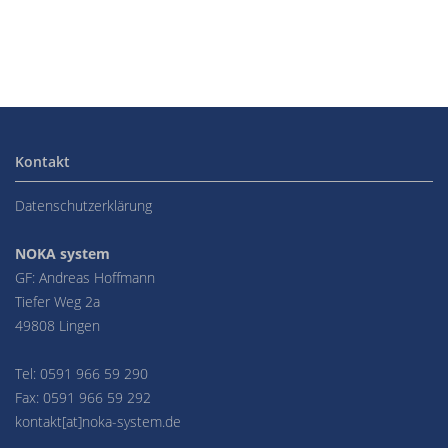
Kontakt
Datenschutzerklärung
NOKA system
GF: Andreas Hoffmann
Tiefer Weg 2a
49808 Lingen
Tel: 0591 966 59 290
Fax: 0591 966 59 292
kontakt[at]noka-system.de