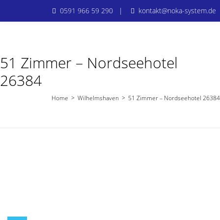
0591 966 59 290 |
kontakt@noka-system.de
51 Zimmer – Nordseehotel
26384
Home
>
Wilhelmshaven
>
51 Zimmer – Nordseehotel 26384
Wilhelmshaven