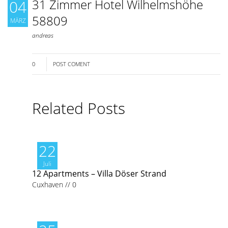
31 Zimmer Hotel Wilhelmshöhe
04
58809
MÄRZ
andreas
0
POST COMENT
Related Posts
22
Juli
12 Apartments – Villa Döser Strand
Cuxhaven
//
0