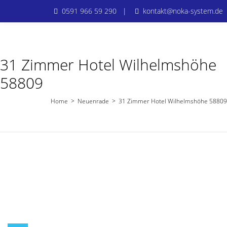
0591 966 59 290 |
kontakt@noka-system.de
31 Zimmer Hotel Wilhelmshöhe
58809
Home
>
Neuenrade
>
31 Zimmer Hotel Wilhelmshöhe 58809
Neuenrade